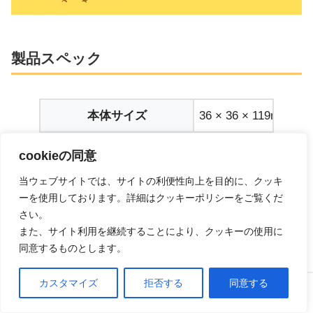
製品スペック
本体サイズ
36 × 36
× 119mm
重量
128g
cookieの同意
水タンク容量
72ml
当ウェブサイトでは、サイトの利便性向上を目的に、クッキ
ーを使用しております。詳細はクッキーポリシーをご覧くだ
水の圧力
40 / 64PSI
さい。
また、サイト利用を継続することにより、クッキーの使用に
バッテリー容量
500mAh
同意するものとします。
使用時間
28~38秒
カスタマイズ
拒否する
同意する
ホーム
口コミ
上へ
ウォータープルーフレベル
IP54