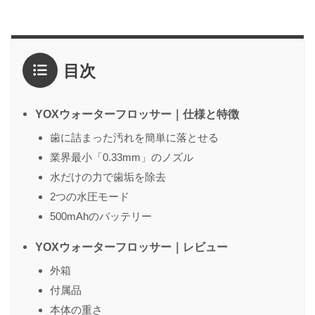
評価
*
目次
1点
2点
3点
4点
5点
感想
*
YOXウォーターフロッサー｜仕様と特徴
歯に詰まった汚れを簡単に落とせる
業界最小「0.33mm」のノズル
名前
（任意）
水だけの力で歯垢を除去
2つの水圧モード
500mAhのバッテリー
送信する
YOXウォーターフロッサー｜レビュー
外箱
付属品
本体の重さ