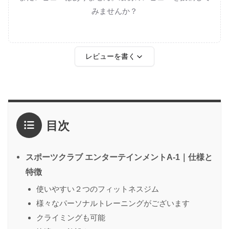
みませんか？
レビューを書く
評価
*
目次
1点
2点
3点
4点
5点
感想
*
スポーツクラブ エンターテインメントA-1｜仕様と
特徴
使いやすい２つのフィットネスジム
名前
（任意）
様々なパーソナルトレーニングがございます
クライミングも可能