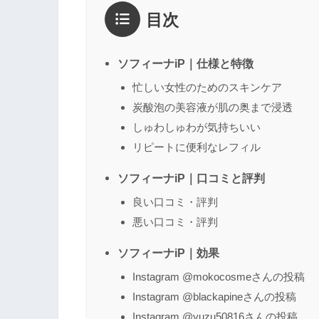
目次
1点
2点
3点
4点
5点
感想
*
ソフィーナiP｜仕様と特徴
忙しい女性のためのスキンケア
炭酸泡の美容液が肌の奥まで浸透
名前
（任意）
しゅわしゅわが気持ちいい
リピートに便利なレフィル
ソフィーナiP｜口コミと評判
良い口コミ・評判
悪い口コミ・評判
ソフィーナiP｜効果
Instagram @mokocosmeさんの投稿
Instagram @blackapineさんの投稿
Instagram @yuzu50816さんの投稿