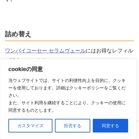
詰め替え
ワンバイコーセー セラムヴェール
にはお得なレフィル
が販売しています。
cookieの同意
当ウェブサイトでは、サイトの利便性向上を目的に、クッキ
ーを使用しております。詳細はクッキーポリシーをご覧くだ
コーセー ワンバイコーセー KOSE ONE BY
さい。
KOSE セラム ヴェール ＜120mL 付けかえ用＞
また、サイト利用を継続することにより、クッキーの使用に
120ml [並行輸入品]
同意するものとします。
コーセー
カスタマイズ
拒否する
同意する
ホーム
口コミ
上へ
Amazonで探す