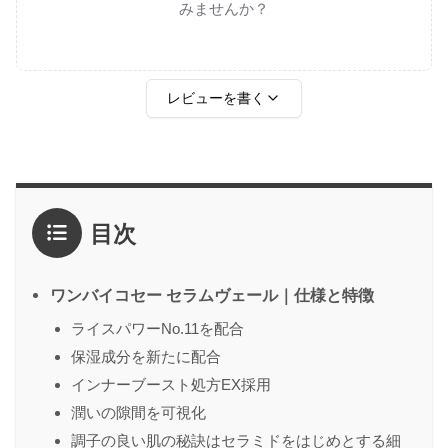
みませんか？
レビューを書く
評価
*
目次
1点
2点
3点
4点
5点
感想
*
ワンバイコセー セラムヴェール｜仕様と特徴
ライスパワーNo.11を配合
保湿成分を新たに配合
名前
（任意）
インナーブースト処方EX採用
潤いの隙間を可視化
調子の良い肌の秘訣はセラミドをはじめとする細