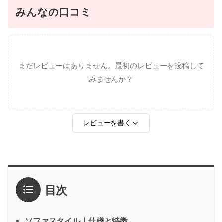
みんなの口コミ
まだレビューはありません。最初のレビューを投稿して
みませんか？
レビューを書く
評価
*
目次
1点
2点
3点
4点
5点
感想
*
ソファスタイル｜仕様と特徴