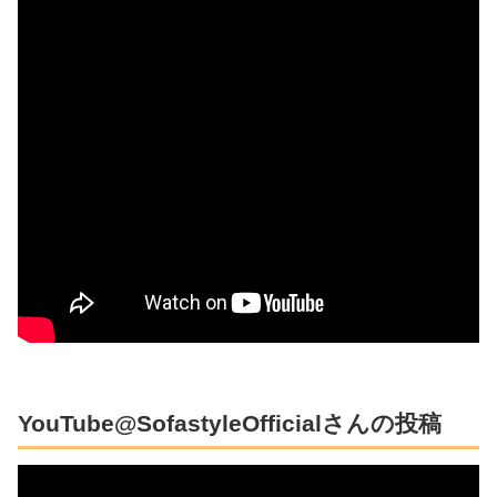
YouTube@SofastyleOfficialさんの投稿