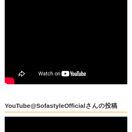
YouTube@SofastyleOfficialさんの投稿