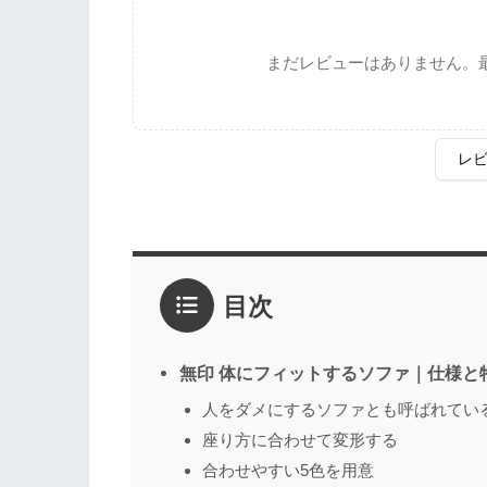
まだレビューはありません。
レ
評価
*
目次
1点
2点
3点
4点
5点
感想
*
無印 体にフィットするソファ｜仕様と
人をダメにするソファとも呼ばれてい
座り方に合わせて変形する
名前
（任意）
合わせやすい5色を用意