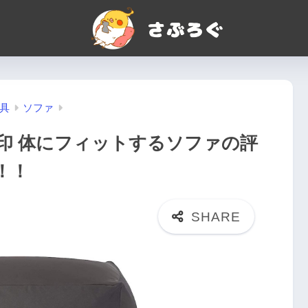
具
ソファ
印 体にフィットするソファの評
！！