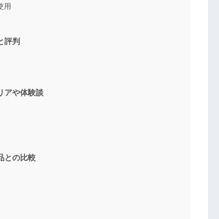
使用
送信する
と評判
リアや体験談
品との比較
ン
ム