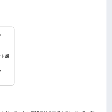
る
ット感
い