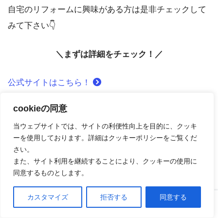
自宅のリフォームに興味がある方は是非チェックして
みて下さい👇
＼まずは詳細をチェック！／
公式サイトはこちら！
cookieの同意
【口コミ】料金は？エミーオ
当ウェブサイトでは、サイトの利便性向上を目的に、クッキ
（EMEAO!）の登録方法から評判ま
ーを使用しております。詳細はクッキーポリシーをご覧くだ
で徹底解説！！
さい。
また、サイト利用を継続することにより、クッキーの使用に
同意するものとします。
【口コミ】仮住まいは？らくりふぉ
カスタマイズ
拒否する
同意する
の評判から見積もりの流れまで徹底
ホーム
口コミ
上へ
解説！！