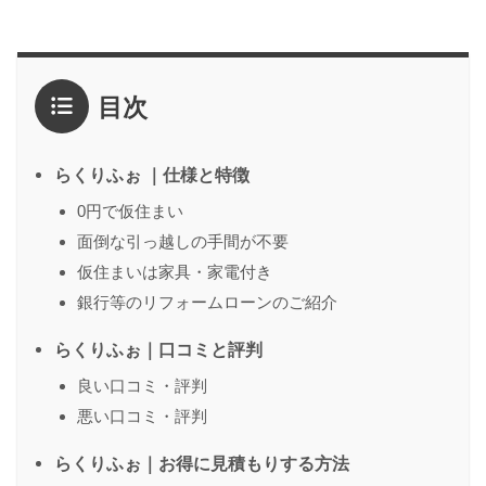
評価
*
目次
1点
2点
3点
4点
5点
感想
*
らくりふぉ ｜仕様と特徴
0円で仮住まい
面倒な引っ越しの手間が不要
名前
（任意）
仮住まいは家具・家電付き
銀行等のリフォームローンのご紹介
らくりふぉ｜口コミと評判
送信する
良い口コミ・評判
悪い口コミ・評判
らくりふぉ｜お得に見積もりする方法