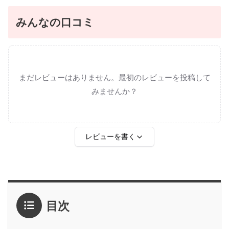
みんなの口コミ
まだレビューはありません。最初のレビューを投稿して
みませんか？
レビューを書く
評価
*
目次
1点
2点
3点
4点
5点
感想
*