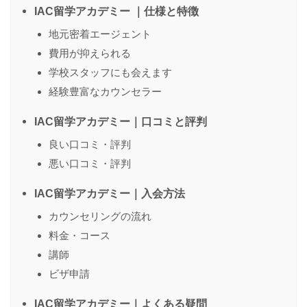
IAC留学アカデミー ｜仕様と特徴
地元密着エージェント
費用が抑えられる
名前
（任意）
学校スタッフにも会えます
経験豊富なカウンセラー
IAC留学アカデミー｜口コミと評判
送信する
良い口コミ・評判
悪い口コミ・評判
IAC留学アカデミー｜入会方法
カウンセリングの流れ
料金・コース
講師
ビザ申請
IAC留学アカデミー｜よくある疑問