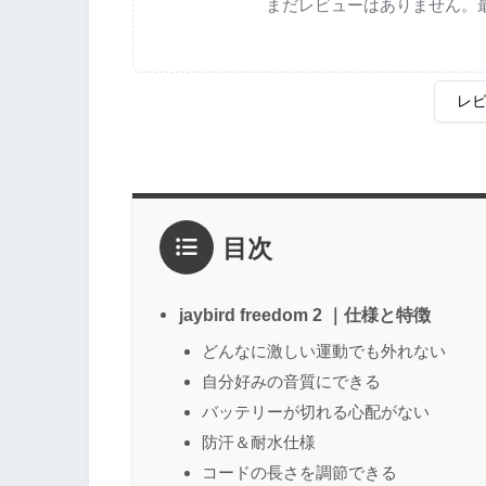
まだレビューはありません。
レ
評価
*
目次
1点
2点
3点
4点
5点
感想
*
jaybird freedom 2 ｜仕様と特徴
どんなに激しい運動でも外れない
自分好みの音質にできる
名前
（任意）
バッテリーが切れる心配がない
防汗＆耐水仕様
コードの長さを調節できる