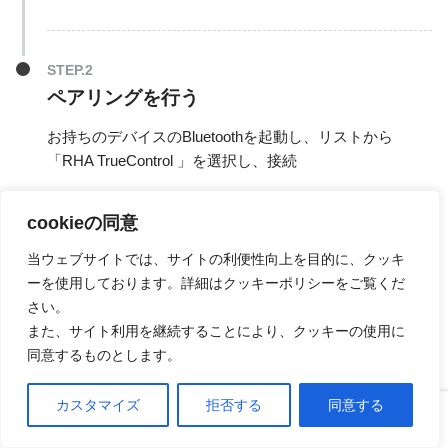
ペアリングを行う
お持ちのデバイスのBluetoothを起動し、リストから
「RHA TrueControl 」を選択し、接続
cookieの同意
当ウェブサイトでは、サイトの利便性向上を目的に、クッキ
次回からケースを開けるだけで、お使いのデバイスが
ーを使用しております。詳細はクッキーポリシーをご覧くだ
Bluetoothを起動している限り自動的に接続ができま
さい。
また、サイト利用を継続することにより、クッキーの使用に
す。
同意するものとします。
カスタマイズ
拒否する
同意する
ホーム
口コミ
上へ
PC接続