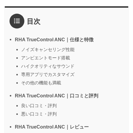
評価
*
目次
1点
2点
3点
4点
5点
感想
*
RHA TrueControl ANC｜仕様と特徴
ノイズキャンセリング性能
アンビエントモード搭載
名前
（任意）
ハイクオリティなサウンド
専用アプリでカスタマイズ
その他の機能も満載
送信する
RHA TrueControl ANC｜口コミと評判
良い口コミ・評判
悪い口コミ・評判
RHA TrueControl ANC｜レビュー