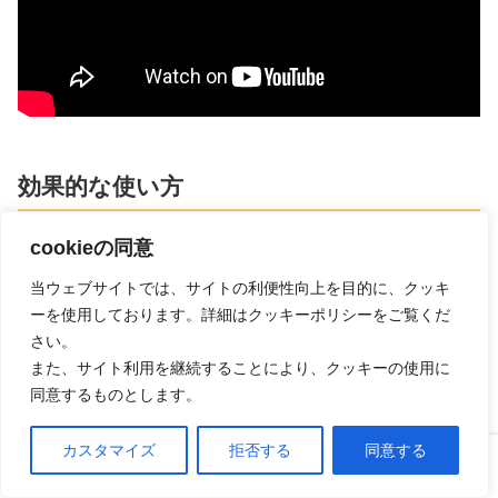
効果的な使い方
cookieの同意
姿勢を整える
当ウェブサイトでは、サイトの利便性向上を目的に、クッキ
ーを使用しております。詳細はクッキーポリシーをご覧くだ
足を少しだけ開いて立ちます。
さい。
また、サイト利用を継続することにより、クッキーの使用に
同意するものとします。
首にフィットさせる
カスタマイズ
拒否する
同意する
ホーム
口コミ
上へ
アイリスオーヤマ コアトレーナー
の真ん中の曲線部分を