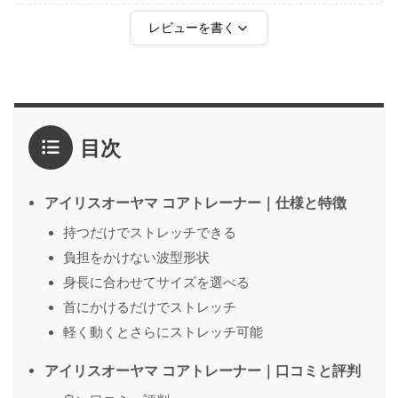
レビューを書く
評価
*
目次
1点
2点
3点
4点
5点
感想
*
アイリスオーヤマ コアトレーナー｜仕様と特徴
持つだけでストレッチできる
負担をかけない波型形状
名前
（任意）
身長に合わせてサイズを選べる
首にかけるだけでストレッチ
軽く動くとさらにストレッチ可能
送信する
アイリスオーヤマ コアトレーナー｜口コミと評判