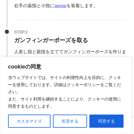
右手の薬指と小指に
awear
を装着します。
ガンフィンガーポーズを取る
人差し指と親指を立ててガンフィンガーポーズを作りま
す。
cookieの同意
当ウェブサイトでは、サイトの利便性向上を目的に、クッキ
ーを使用しております。詳細はクッキーポリシーをご覧くだ
さい。
トレーニングをする
また、サイト利用を継続することにより、クッキーの使用に
そのまま、トレーニングやウォーキングができます。
同意するものとします。
カスタマイズ
拒否する
同意する
ホーム
口コミ
上へ