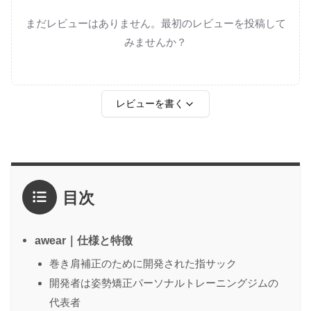
まだレビューはありません。最初のレビューを投稿して
みませんか？
レビューを書く
評価
*
目次
1点
2点
3点
4点
5点
感想
*
awear｜仕様と特徴
巻き肩補正のために開発された指サック
開発者は姿勢矯正パーソナルトレーニングジムの
名前
（任意）
代表者