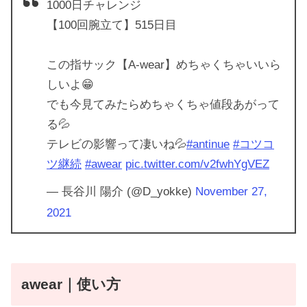
1000日チャレンジ
【100回腕立て】515日目
この指サック【A-wear】めちゃくちゃいいら
しいよ😁
でも今見てみたらめちゃくちゃ値段あがって
る💦
テレビの影響って凄いね💦
#antinue
#コツコ
ツ継続
#awear
pic.twitter.com/v2fwhYgVEZ
— 長谷川 陽介 (@D_yokke)
November 27,
2021
awear｜使い方