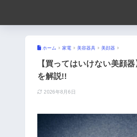
ホーム
家電
美容器具
美顔器
【買ってはいけない美顔器
を解説!!
2026年8月6日