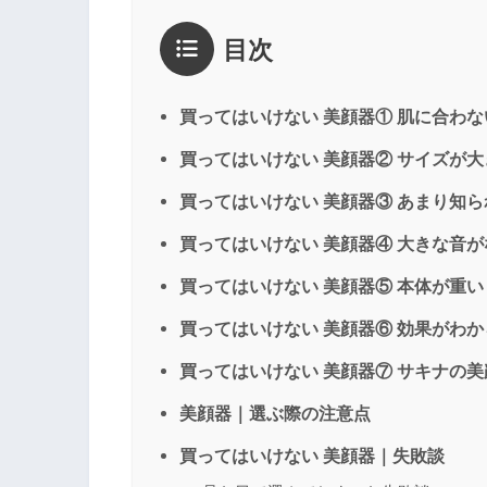
評価
*
目次
1点
2点
3点
4点
5点
感想
*
買ってはいけない 美顔器① 肌に合わ
買ってはいけない 美顔器② サイズが
買ってはいけない 美顔器③ あまり知
名前
（任意）
買ってはいけない 美顔器④ 大きな音
買ってはいけない 美顔器⑤ 本体が重い
買ってはいけない 美顔器⑥ 効果がわ
買ってはいけない 美顔器⑦ サキナの美
美顔器｜選ぶ際の注意点
買ってはいけない 美顔器｜失敗談