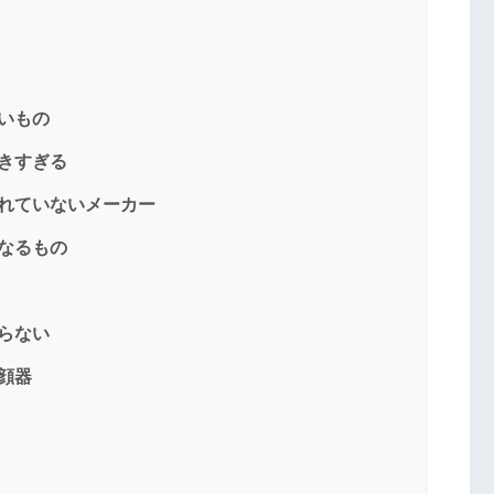
ないもの
大きすぎる
られていないメーカー
がなるもの
送信する
からない
顔器