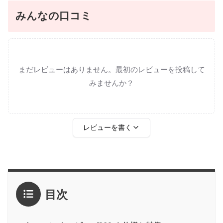
みんなの口コミ
まだレビューはありません。最初のレビューを投稿して
みませんか？
レビューを書く
評価
*
目次
1点
2点
3点
4点
5点
感想
*