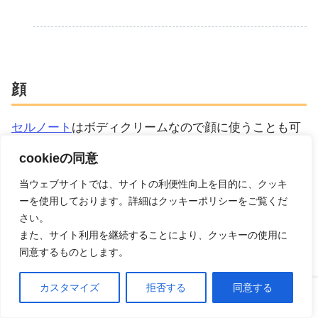
顔
セルノート
はボディクリームなので顔に使うことも可
能ですが、脂肪のボリュームを増やすボルフィリンが
cookieの同意
高濃度で配合されているのでおすすめはできません。
当ウェブサイトでは、サイトの利便性向上を目的に、クッキ
ーを使用しております。詳細はクッキーポリシーをご覧くだ
さい。
また、サイト利用を継続することにより、クッキーの使用に
脇
同意するものとします。
カスタマイズ
拒否する
同意する
セルノート
を塗る時は脇や背中から余分なお肉をバス
ホーム
口コミ
上へ
トに寄せるようにマッサージをするのがおすすめで