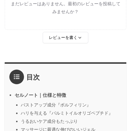
まだレビューはありません。最初のレビューを投稿して
みませんか？
レビューを書く
評価
*
目次
1点
2点
3点
4点
5点
感想
*
セルノート｜仕様と特徴
バストアップ成分『ボルフィリン』
ハリを与える『パルミトイルオリゴペプチド』
名前
（任意）
うるおいケア成分もたっぷり
マッサージに最適な伸びのいいジェル