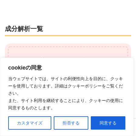
成分解析一覧
ジフェンヒドラミン、ｌ-メントール、ｄｌ-カ
cookieの同意
ンフル、グリチルレチン酸、パンテノール(プ
ロビタミンB5)、エデト酸Nａ、オクチルドデ
当ウェブサイトでは、サイトの利便性向上を目的に、クッキ
ーを使用しております。詳細はクッキーポリシーをご覧くだ
カノール、カルボキシビニルポリマー、ステア
さい。
リルアルコール、1，3-ブチレングリコール、
また、サイト利用を継続することにより、クッキーの使用に
ポリソルベート60、ジイソプロパノールアミ
同意するものとします。
ン、パラベン
カスタマイズ
拒否する
同意する
ホーム
口コミ
上へ