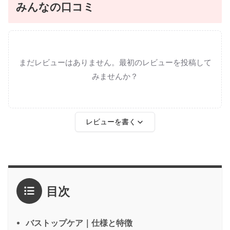
みんなの口コミ
まだレビューはありません。最初のレビューを投稿して
みませんか？
レビューを書く
評価
*
目次
1点
2点
3点
4点
5点
感想
*
バストップケア｜仕様と特徴