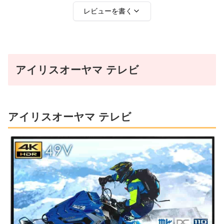
レビューを書く
評価
*
アイリスオーヤマ テレビ
1点
2点
3点
4点
5点
感想
*
アイリスオーヤマ テレビ
名前
（任意）
送信する