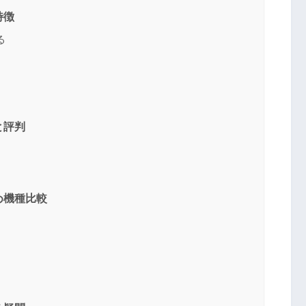
特徴
る
と評判
送信する
め機種比較