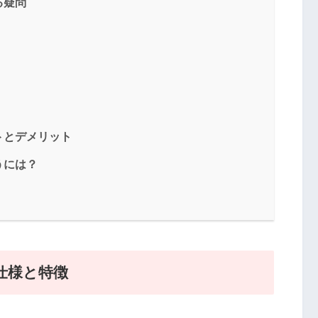
る疑問
トとデメリット
うには？
仕様と特徴