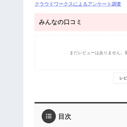
クラウドワークスによるアンケート調査
みんなの口コミ
まだレビューはありません。
レ
評価
*
目次
1点
2点
3点
4点
5点
感想
*