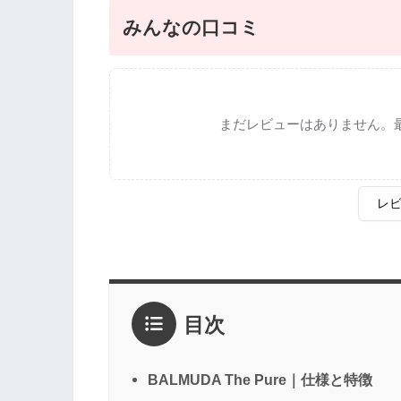
みんなの口コミ
まだレビューはありません。
レ
評価
*
目次
1点
2点
3点
4点
5点
感想
*
BALMUDA The Pure｜仕様と特徴