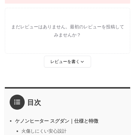
まだレビューはありません。最初のレビューを投稿して
みませんか？
レビューを書く
評価
*
目次
1点
2点
3点
4点
5点
感想
*
ケノンヒーター スグダン｜仕様と特徴
火傷しにくい安心設計