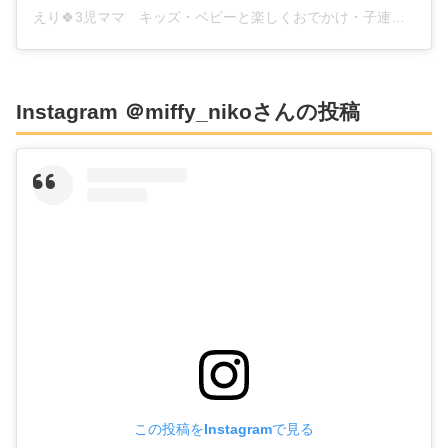
えり🍀3児ママ キッズ・ベビーと楽しくおでかけ・子連れ旅、福岡グルメとお取り寄せスイーツ・無添加生活(@kognirere)がシェアした投稿
Instagram ＠miffy_nikoさんの投稿
この投稿をInstagramで見る