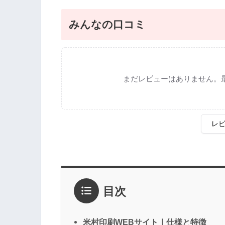
みんなの口コミ
まだレビューはありません。
レ
評価
*
目次
1点
2点
3点
4点
5点
感想
*
米村印刷WEBサイト｜仕様と特徴