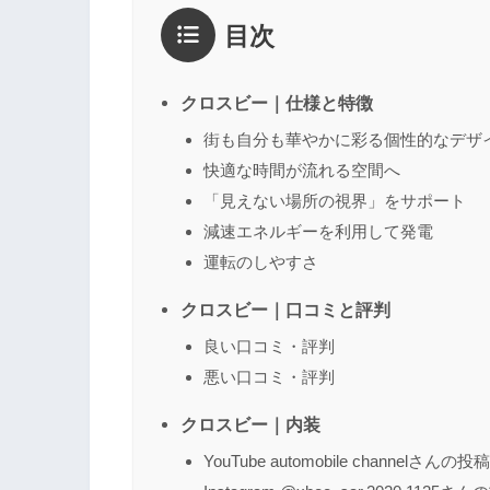
目次
1点
2点
3点
4点
5点
感想
*
クロスビー｜仕様と特徴
街も自分も華やかに彩る個性的なデザ
快適な時間が流れる空間へ
名前
（任意）
「見えない場所の視界」をサポート
減速エネルギーを利用して発電
運転のしやすさ
クロスビー｜口コミと評判
良い口コミ・評判
悪い口コミ・評判
クロスビー｜内装
YouTube automobile channelさんの投稿