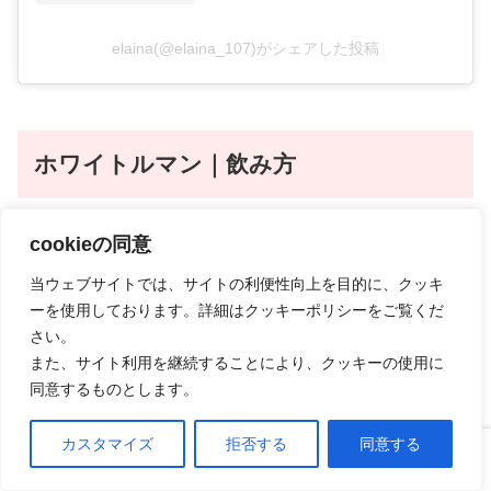
elaina(@elaina_107)がシェアした投稿
ホワイトルマン｜飲み方
cookieの同意
いつ飲む？タイミングは？
当ウェブサイトでは、サイトの利便性向上を目的に、クッキ
ーを使用しております。詳細はクッキーポリシーをご覧くだ
ホワイトルマン
は、朝と夕方に服用するよう明記され
さい。
ています。
また、サイト利用を継続することにより、クッキーの使用に
同意するものとします。
サプリメントではなく第3類医薬品なので、用法用量
カスタマイズ
拒否する
同意する
に基づいて服用しましょう。
ホーム
口コミ
上へ