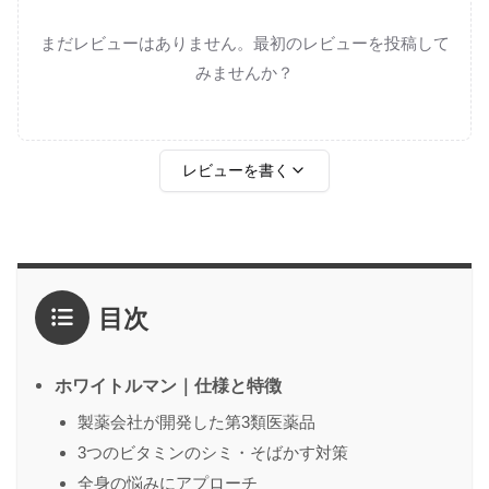
まだレビューはありません。最初のレビューを投稿して
みませんか？
レビューを書く
評価
*
目次
1点
2点
3点
4点
5点
感想
*
ホワイトルマン｜仕様と特徴
製薬会社が開発した第3類医薬品
3つのビタミンのシミ・そばかす対策
名前
（任意）
全身の悩みにアプローチ