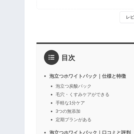
レ
評価
*
目次
1点
2点
3点
4点
5点
感想
*
泡立つホワイトパック｜仕様と特徴
泡立つ炭酸パック
毛穴・くすみケアができる
名前
（任意）
手軽な1分ケア
3つの無添加
定期プランがある
泡立つホワイトパック｜口コミと評判