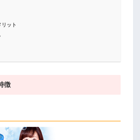
メリット
？
特徴