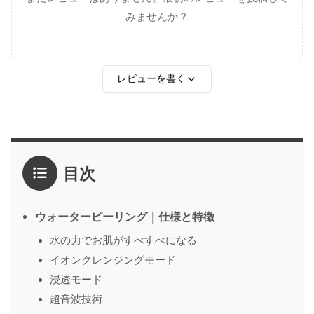
みませんか？
レビューを書く
評価
*
目次
1点
2点
3点
4点
5点
感想
*
ウォーターピーリング｜仕様と特徴
水の力でお肌がすべすべになる
イオンクレンジングモード
名前
（任意）
浸透モード
超音波技術