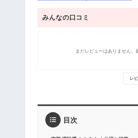
みんなの口コミ
まだレビューはありません。
レ
評価
*
目次
1点
2点
3点
4点
5点
感想
*