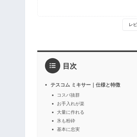
レ
評価
*
目次
1点
2点
3点
4点
5点
感想
*
テスコム ミキサー｜仕様と特徴
コスパ抜群
お手入れが楽
名前
（任意）
大量に作れる
氷も粉砕
基本に忠実