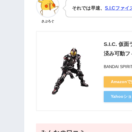
それでは早速、
S.I.Cファイ
さぶろぐ
S.I.C. 
済み可動フ
BANDAI SPI
Amazon
Yahoo