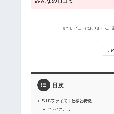
みんなの口コミ
まだレビューはありません。
レ
評価
*
目次
1点
2点
3点
4点
5点
感想
*
S.I.Cファイズ｜仕様と特徴
ファイズとは