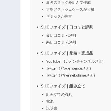
最強のタッグを組んで作成
名前
（任意）
大型アタッシュケースが付属
ギミックが豊富
S.I.Cファイズ｜口コミと評判
良い口コミ・評判
悪い口コミ・評判
S.I.Cファイズ｜塗装・完成品
YouTube (レオンチャンネルさん)
Twitter（@age_senceさん）
Twitter（@nennekohimeさん）
S.I.Cファイズ｜組み立て
組み立ての流れ
電池
説明書