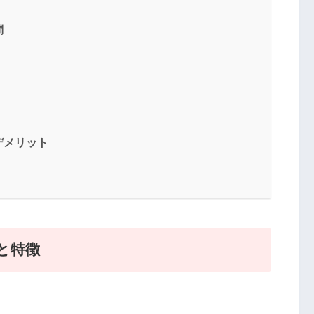
問
デメリット
と特徴