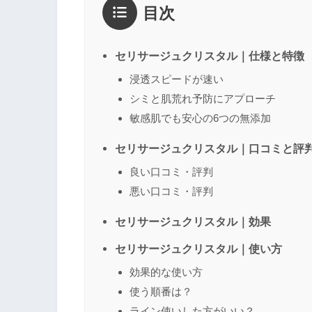
目次
1点
2点
3点
4点
5点
感想
*
セリサージュクリスタル｜仕様と特徴
浸透スピードが速い
シミと肌荒れ予防にアプローチ
名前
（任意）
敏感肌でも安心の6つの無添加
セリサージュクリスタル｜口コミと評
良い口コミ・評判
悪い口コミ・評判
セリサージュクリスタル｜効果
セリサージュクリスタル｜使い方
効果的な使い方
使う順番は？
ライン使いした方がいい？