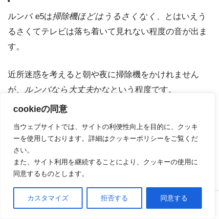
ルンバ e5は
掃除機ほどはうるさくなく
、とはいえう
るさくてテレビは落ち着いて見れない程度の音が出ま
す。
近所迷惑を考えると朝や夜に掃除機をかけれません
が、
ルンバなら大丈夫
かなという程度です。
cookieの同意
几帳面な方にとって「掃除機をいつかけるか」はかな
当ウェブサイトでは、サイトの利便性向上を目的に、クッキ
り大きな問題だと思います笑
ーを使用しております。詳細はクッキーポリシーをご覧くだ
さい。
ルンバなら外出中のお昼時に稼働できますので、
安心
また、サイト利用を継続することにより、クッキーの使用に
同意するものとします。
して部屋を清潔に保つ
ことができます。
カスタマイズ
拒否する
同意する
ホーム
口コミ
上へ