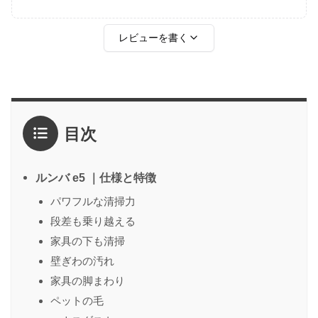
レビューを書く
評価
*
目次
1点
2点
3点
4点
5点
感想
*
ルンバ e5 ｜仕様と特徴
パワフルな清掃力
段差も乗り越える
名前
（任意）
家具の下も清掃
壁ぎわの汚れ
家具の脚まわり
送信する
ペットの毛