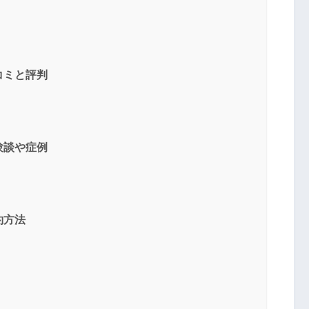
送信する
コミと評判
験談や症例
約方法