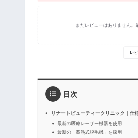
まだレビューはありません。
レ
評価
*
目次
1点
2点
3点
4点
5点
感想
*
リナートビューティークリニック｜仕
最新の医療レーザー機器を使用
最新の「蓄熱式脱毛機」を採用
名前
（任意）