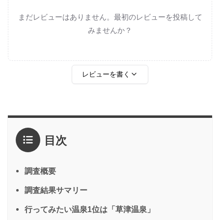
まだレビューはありません。最初のレビューを投稿して
みませんか？
レビューを書く
評価
*
目次
1点
2点
3点
4点
5点
感想
*
調査概要
調査結果サマリー
行ってみたい温泉1位は「草津温泉」
名前
（任意）