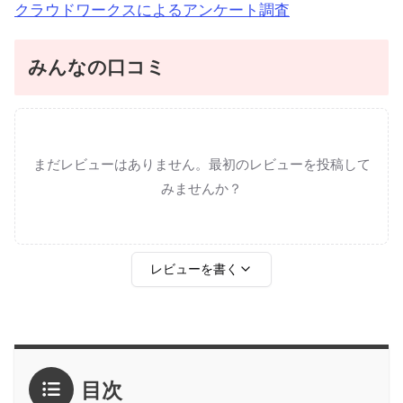
クラウドワークスによるアンケート調査
みんなの口コミ
まだレビューはありません。最初のレビューを投稿して
みませんか？
レビューを書く
評価
*
目次
1点
2点
3点
4点
5点
感想
*