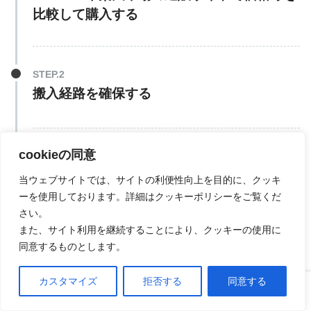
比較して購入する
搬入経路を確保する
cookieの同意
発送を手配する
当ウェブサイトでは、サイトの利便性向上を目的に、クッキ
ーを使用しております。詳細はクッキーポリシーをご覧くだ
さい。
また、サイト利用を継続することにより、クッキーの使用に
同意するものとします。
運送料
カスタマイズ
拒否する
同意する
ホーム
口コミ
上へ
ヤマハP-125
は、
Amazon
で購入する場合、配送料無料