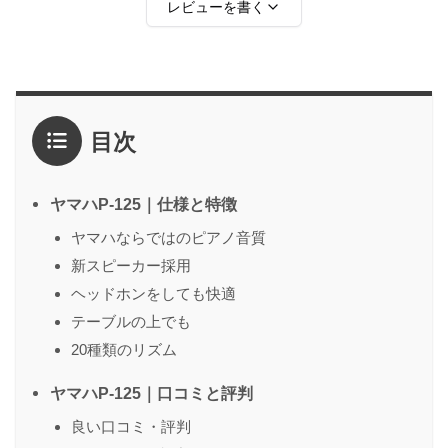
レビューを書く
評価
*
目次
1点
2点
3点
4点
5点
感想
*
ヤマハP-125｜仕様と特徴
ヤマハならではのピアノ音質
新スピーカー採用
名前
（任意）
ヘッドホンをしても快適
テーブルの上でも
20種類のリズム
送信する
ヤマハP-125｜口コミと評判
良い口コミ・評判