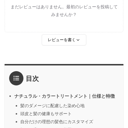
まだレビューはありません。最初のレビューを投稿して
みませんか？
レビューを書く
評価
*
目次
1点
2点
3点
4点
5点
感想
*
ナチュラル・カラートリートメント｜仕様と特徴
髪のダメージに配慮した染め心地
頭皮と髪の健康もサポート
名前
（任意）
自分だけの理想の髪色にカスタマイズ