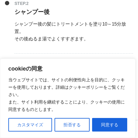
シャンプー後
シャンプー後の髪にトリートメントを塗り10～15分放
置。
その後ぬるま湯でよくすすぎます。
cookieの同意
使用頻度
当ウェブサイトでは、サイトの利便性向上を目的に、クッキ
ーを使用しております。詳細はクッキーポリシーをご覧くだ
さい。
ナチュラル・カラートリートメント
の使用頻度は決ま
また、サイト利用を継続することにより、クッキーの使用に
っていません。
同意するものとします。
カスタマイズ
拒否する
同意する
週に２～3度の目安ですが、トリートメントとして日
ホーム
口コミ
上へ