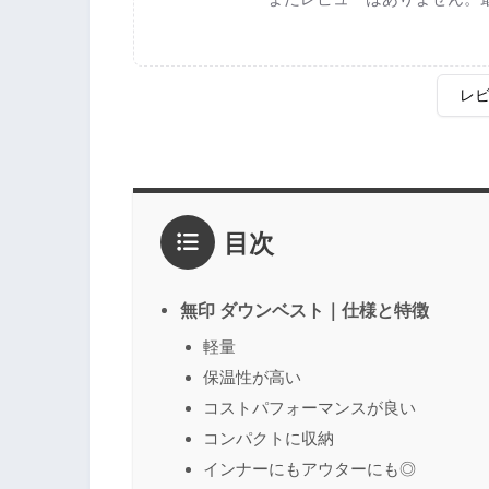
レ
評価
*
目次
1点
2点
3点
4点
5点
感想
*
無印 ダウンベスト｜仕様と特徴
軽量
保温性が高い
名前
（任意）
コストパフォーマンスが良い
コンパクトに収納
インナーにもアウターにも◎