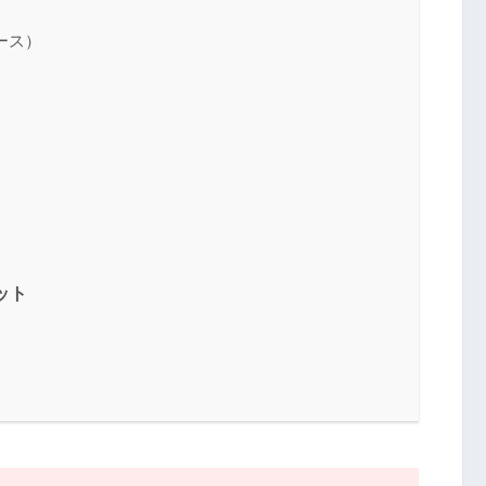
ース）
ット