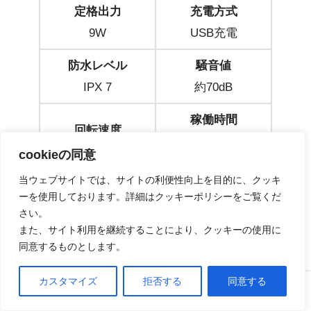
定格出力
充電方式
9W
USB充電
防水レベル
騒音値
IPX 7
約70dB
稼働時間
回転速度
通常：最大45分
通常：250rpm
cookieの同意
パワフル：最大25
パワフル：500rpm
当ウェブサイトでは、サイトの利便性向上を目的に、クッキ
分
ーを使用しております。詳細はクッキーポリシーをご覧くだ
さい。
バッテリー容量
生産地
また、サイト利用を継続することにより、クッキーの使用に
2,000mAh
中国
同意するものとします。
カスタマイズ
拒否する
同意する
ホーム
口コミ
上へ
故障した場合は？保証はある？