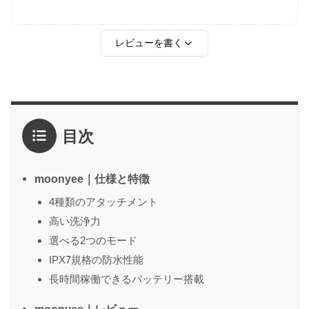
レビューを書く
評価
*
目次
1点
2点
3点
4点
5点
感想
*
moonyee｜仕様と特徴
4種類のアタッチメント
高い洗浄力
名前
（任意）
選べる2つのモード
IPX7規格の防水性能
長時間稼働できるバッテリー搭載
送信する