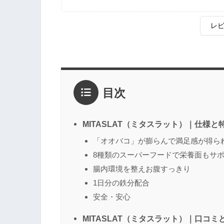
レ
評価
*
目次
1点
2点
3点
4点
5点
感想
*
MITASLAT（ミタスラット）｜仕様と
「オオバコ」が膨らんで満足感が得ら
8種類のスーパーフードで栄養面もサ
名前
（任意）
腸内環境を整えお腹すっきり
1日分の鉄分配合
安全・安心
MITASLAT（ミタスラット）｜口コミ