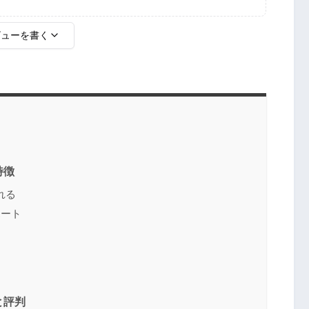
ビューを書く
特徴
れる
ポート
送信する
と評判