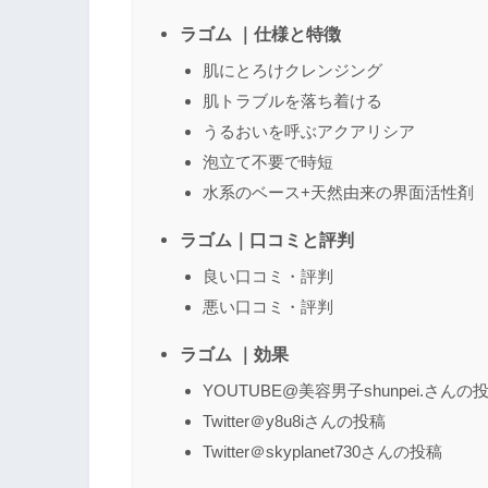
ラゴム ｜仕様と特徴
肌にとろけクレンジング
肌トラブルを落ち着ける
名前
（任意）
うるおいを呼ぶアクアリシア
泡立て不要で時短
水系のベース+天然由来の界面活性剤
ラゴム｜口コミと評判
良い口コミ・評判
悪い口コミ・評判
ラゴム ｜効果
YOUTUBE@美容男子shunpei.さんの
Twitter＠y8u8iさんの投稿
Twitter＠skyplanet730さんの投稿