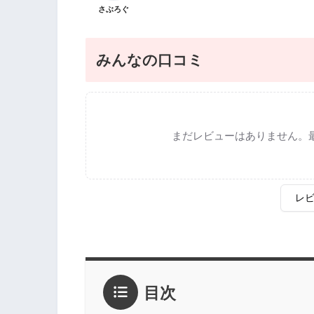
さぶろぐ
みんなの口コミ
まだレビューはありません。
レ
評価
*
目次
1点
2点
3点
4点
5点
感想
*