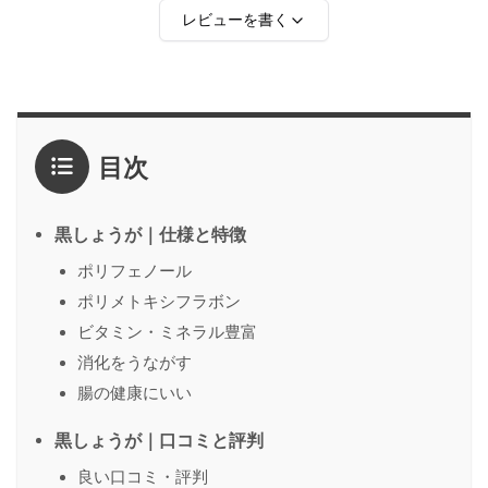
レビューを書く
評価
*
目次
1点
2点
3点
4点
5点
感想
*
黒しょうが｜仕様と特徴
ポリフェノール
ポリメトキシフラボン
名前
（任意）
ビタミン・ミネラル豊富
消化をうながす
腸の健康にいい
送信する
黒しょうが｜口コミと評判
良い口コミ・評判