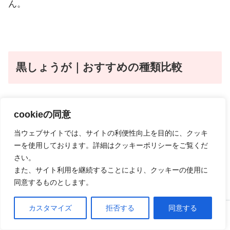
ん。
黒しょうが｜おすすめの種類比較
cookieの同意
おなかの脂肪ぱっくん黒しょうが
当ウェブサイトでは、サイトの利便性向上を目的に、クッキ
黒しょうがのポリメトキシフラボンが機能性表示食品
ーを使用しております。詳細はクッキーポリシーをご覧くだ
さい。
として認められたサプリです。
また、サイト利用を継続することにより、クッキーの使用に
同意するものとします。
おなかの脂肪に効率的にアプローチします。
カスタマイズ
拒否する
同意する
ホーム
口コミ
上へ