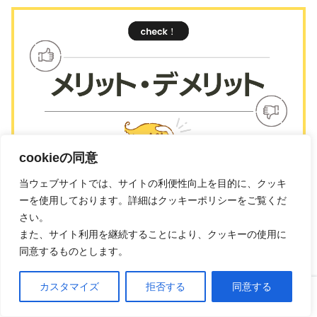
cookieの同意
当ウェブサイトでは、サイトの利便性向上を目的に、クッキ
ーを使用しております。詳細はクッキーポリシーをご覧くだ
オンラインで景表法が学べる
景表法検定 e-ラーニング
さい。
また、サイト利用を継続することにより、クッキーの使用に
講座
ですが、改めてメリットとデメリットを見ていき
同意するものとします。
ましょう。
カスタマイズ
拒否する
同意する
ホーム
口コミ
上へ