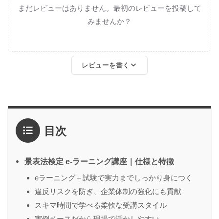
まだレビューはありません。最初のレビューを投稿して
みませんか？
レビューを書く
評価
*
目次
1点
2点
3点
4点
5点
感想
*
景表法検定 e-ラーニング講座｜仕様と特徴
eラーニング＋試験で実力までしっかり身につく
違反リスクを防ぎ、企業体制の強化にも貢献
名前
（任意）
スキマ時間で学べる柔軟な受講スタイル
実例ベースだから現場で活かしやすい