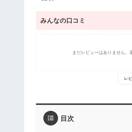
みんなの口コミ
まだレビューはありません。
レ
評価
*
目次
1点
2点
3点
4点
5点
感想
*