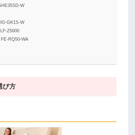
HE35SD-W
-GK1S-W
-Z5000
E-RQ50-WA
選び方