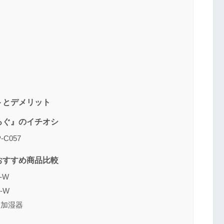
送信する
トとデメリット
ろぐ』のイチオシ
C057
おすすめ商品比較
-W
-W
波加湿器