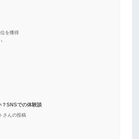
1位を獲得
い
送信する
？SNSでの体験談
ットさんの投稿