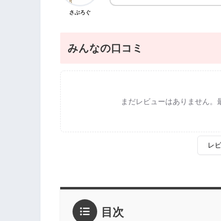
さぶろぐ
みんなの口コミ
まだレビューはありません。
レ
評価
*
目次
1点
2点
3点
4点
5点
感想
*