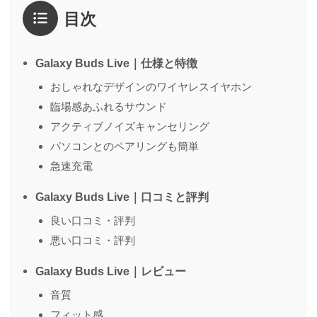
目次
1点
2点
3点
4点
5点
感想
*
Galaxy Buds Live｜仕様と特徴
おしゃれなデザインのワイヤレスイヤホン
臨場感あふれるサウンド
名前
（任意）
アクティブノイズキャンセリング
パソコンとのペアリングも簡単
急速充電
送信する
Galaxy Buds Live｜口コミと評判
良い口コミ・評判
悪い口コミ・評判
Galaxy Buds Live｜レビュー
音質
フィット感