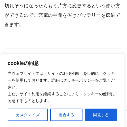
切れそうになったらもう片方に変更するという使い方
ができるので、充電の手間を省きバッテリーを節約で
きます。
Galaxy Buds Live/ブロンズ [Galaxy純正ワイヤレ
cookieの同意
スイヤホン 国内正規品] SM-R180NZNAXJP
当ウェブサイトでは、サイトの利便性向上を目的に、クッキ
by Galaxy
ーを使用しております。詳細はクッキーポリシーをご覧くだ
さい。
Amazonで探す
また、サイト利用を継続することにより、クッキーの使用に
同意するものとします。
楽天市場で探す
カスタマイズ
拒否する
同意する
ホーム
口コミ
上へ
Yahooショッピングで探す