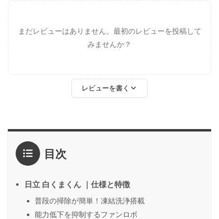
まだレビューはありません。最初のレビューを投稿して
みませんか？
レビューを書く
評価
*
目次
1点
2点
3点
4点
5点
感想
*
日立 白くまくん ｜仕様と特徴
普段の掃除が簡単！凍結洗浄搭載
能力低下を抑制するファンロボ