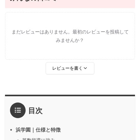
まだレビューはありません。最初のレビューを投稿して
みませんか？
レビューを書く
評価
*
目次
1点
2点
3点
4点
5点
感想
*
浜学園｜仕様と特徴