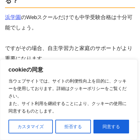
る？
浜学園
のWebスクールだけでも中学受験合格は十分可
能でしょう。
ですがその場合、自主学習力と家庭のサポートがより
重要になります。
cookieの同意
また、灘や最難関校を目指す場合は、Webスクールに
当ウェブサイトでは、サイトの利便性向上を目的に、クッキ
ーを使用しております。詳細はクッキーポリシーをご覧くだ
加えて模試や特訓講座を併用するのがおすすめ。
さい。
また、サイト利用を継続することにより、クッキーの使用に
同意するものとします。
退会手続きは？
カスタマイズ
拒否する
同意する
ホーム
口コミ
上へ