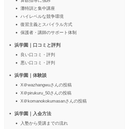
算数指導に強み
灘特訓と集中講座
名前
（任意）
ハイレベルな競争環境
復習主義とスパイラル方式
保護者・講師のサポート体制
送信する
浜学園｜口コミと評判
良い口コミ・評判
悪い口コミ・評判
浜学園｜体験談
X＠wazhangwuさんの投稿
X＠pirukuru_50さんの投稿
X＠komanokokumasanさんの投稿
浜学園｜入会方法
入塾から受講までの流れ