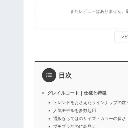
まだレビューはありません。
レ
評価
*
目次
1点
2点
3点
4点
5点
感想
*
グレイルコート｜仕様と特徴
トレンドをおさえたラインナップの数
人気モデルを多数起用
名前
（任意）
通販ならではのサイズ・カラーの多さ
プチプラなのに高見え