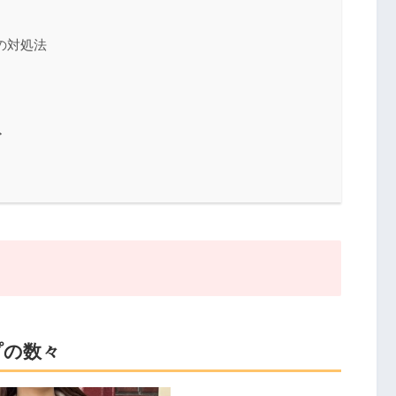
の対処法
ト
プの数々