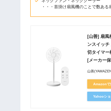
ネックファン・ネッククーラー
・・・首掛け扇風機のことで数ある
[山善] 扇
ンスイッチ 
切タイマー機
[メーカー保
山善(YAMAZEN
Amazon
Yahoo