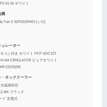
S-01-W ホワイト
送信する
風機
Fan S 9ZF031RH03 [シロ]
L
キュレーター
ン付き ホワイト PCF-SDC15T
-NA CIRKILATOR ピュアホワイト
-DD25(W)
ン・ネッククーラー
ー 冷温両対応
K2-BK ブラック
ード 充電式