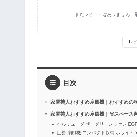
まだレビューはありません。
レ
評価
*
目次
1点
2点
3点
4点
5点
感想
*
家電芸人おすすめ扇風機｜おすすめの
家電芸人おすすめ扇風機｜省スペース
バルミューダ ザ・グリーンファン EGF-1
名前
（任意）
山善 扇風機 コンパクト収納 ホワイト YHX