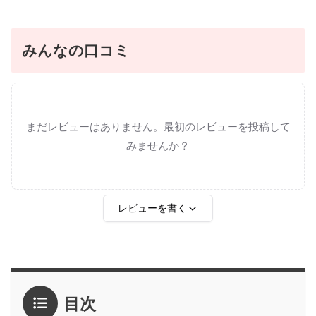
みんなの口コミ
まだレビューはありません。最初のレビューを投稿して
みませんか？
レビューを書く
評価
*
目次
1点
2点
3点
4点
5点
感想
*