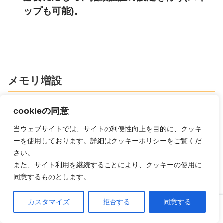
ップも可能)。
メモリ増設
Dell inspiron 15 5000
には、8GBと16GBの2タイプがあ
cookieの同意
ります。
当ウェブサイトでは、サイトの利便性向上を目的に、クッキ
ーを使用しております。詳細はクッキーポリシーをご覧くだ
さい。
品番によってはメモリスロットが2つ付いているた
また、サイト利用を継続することにより、クッキーの使用に
め、背面パネルを外して自分でメモリを取り付けるこ
同意するものとします。
とが可能です。
カスタマイズ
拒否する
同意する
ホーム
口コミ
上へ
デュアルストレージ構成にすると、処理能力アップが