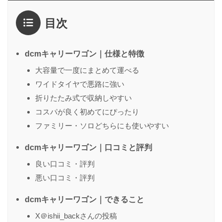
評価
*
目次
1点
2点
3点
4点
5点
感想
*
dcmキャリーワゴン｜仕様と特徴
大容量で一度にまとめて運べる
ワイドタイヤで悪路に強い
名前
（任意）
折りたたみ式で収納しやすい
コスパが良く初めてにぴったり
ファミリー・ソロどちらにも使いやすい
送信する
dcmキャリーワゴン｜口コミと評判
良い口コミ・評判
悪い口コミ・評判
dcmキャリーワゴン｜できること
X＠ishii_backさんの投稿