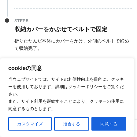
収納カバーをかぶせてベルトで固定
折りたたんだ本体にカバーをかけ、外側のベルトで締め
て収納完了。
cookieの同意
当ウェブサイトでは、サイトの利便性向上を目的に、クッキ
ーを使用しております。詳細はクッキーポリシーをご覧くだ
サイズ
さい。
また、サイト利用を継続することにより、クッキーの使用に
dcmキャリーワゴン
の使用サイズは以下のとおりで
同意するものとします。
す。
カスタマイズ
拒否する
同意する
ホーム
口コミ
上へ
・レギュラー：幅87×奥行47×高さ92cm｡